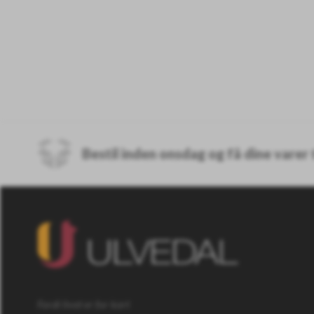
Bestil inden onsdag og få dine varer
Fordi livet er for kort