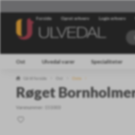
Forside
Opret erhverv
Login erhverv
Ost
Ulvedal varer
Specialiteter
Gå til forside
Ost
Oste
Røget Bornholmer
Varenummer:
151003