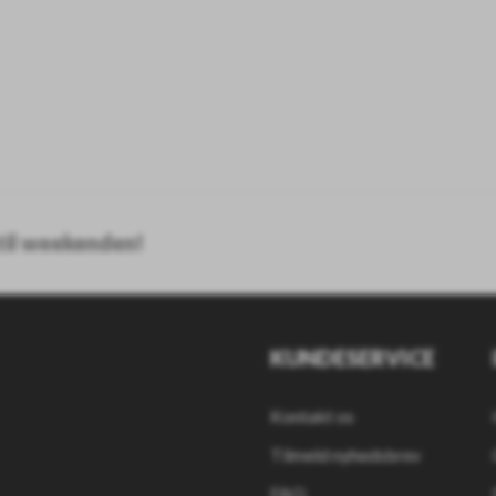
 til weekenden!
KUNDESERVICE
Kontakt os
Tilmeld nyhedsbrev
FAQ