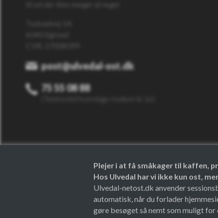
til ost der ikke smager af noget
Tudvadvej 1A
6040 Egtved
CVR: 27008399
post@ulvedal-ost.dk
75 55 08 88
(Telefontid hverdage mellem 8-16)
Plejer i at få småkager til kaffen,
Hos Ulvedal har vi ikke kun ost, m
Ulvedal-netost.dk anvender sessionsbes
automatisk, når du forlader hjemmesi
gøre besøget så nemt som muligt for d