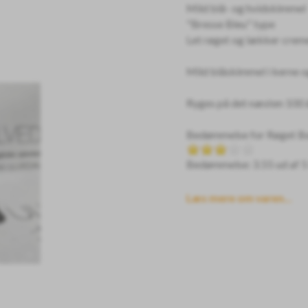
Mild blå- og hvidskimmel
"Bresse Bleu" type
Let røget og lækker crem
Mild blåskimmel i kerne 
Ryges på det næsten 100 
Bedømmelse for
Røget B
Bedømmelse: 3.55 ud af 5
Læs mere om varen...