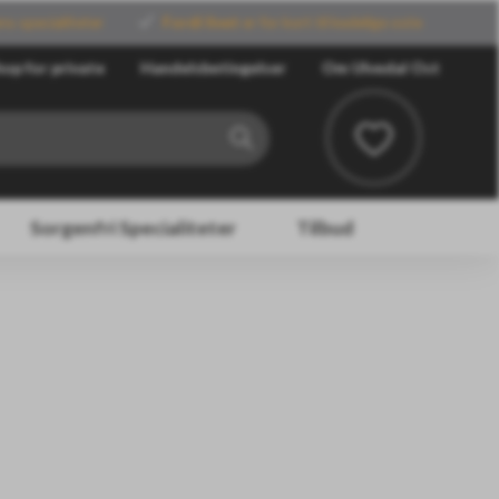
ns specialiteter
Fordi livet
er for kort til kedelige oste
op for private
Handelsbetingelser
Om Ulvedal Ost
Sorgenfri Specialiteter
Tilbud