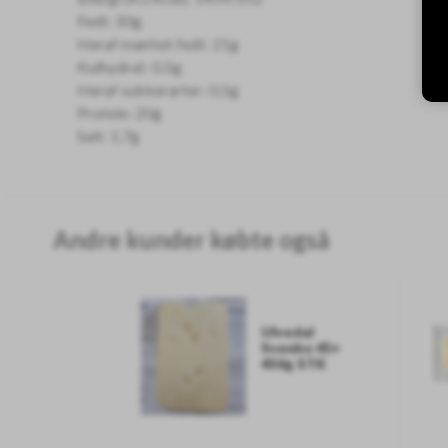
Fedt: 30g
Heraf mættet fedt: 21g
Kulhydrat: 0,5g
Heraf sukkerarter: 0,5g
Protein: 20g
Salt: 1,7g
Andre kunder købte også
Ulvedal
Svenbo 45+
450g STK