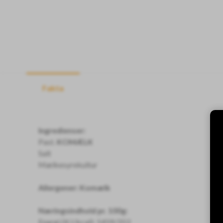
Fakta
Ingredienser:
Past.
KOMÆLK
Salt
Mælkesyrekultur
Allergener: Komælk
Næringsindhold pr. 100g:
Energi (KJ/kcal): 1459/352