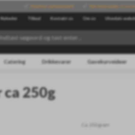
Kvalitet og håndværk
Din leverandør
af verde
Nyheder
Tilbud
Kontakt os
Om os
Ulvedals websh
Catering
Drikkevarer
Gavekurveideer
 ca 250g
Ca. 250 gram