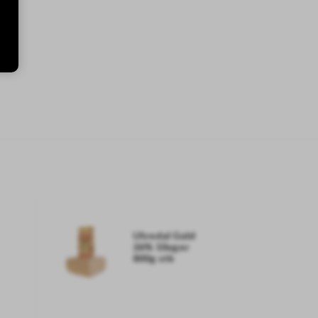
Ulvedal Guld
26% 10uger
800g stk