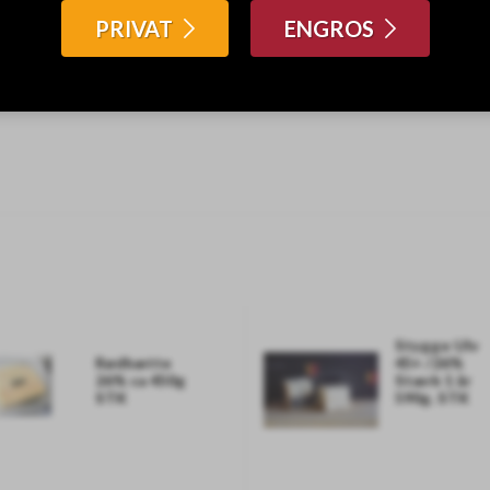
PRIVAT
ENGROS
Stygge Ulv
Rødhætte
45+ /26%
26% ca 450g
Stærk 1 år
STK
590g. STK