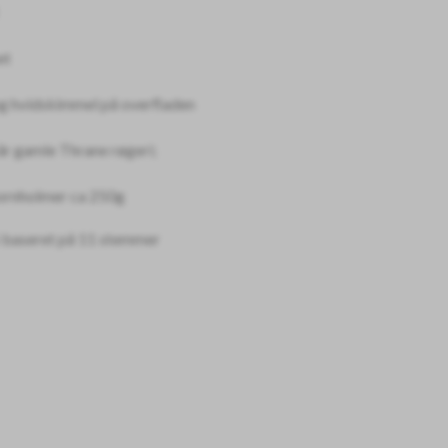
et
og hvidskimmel på overfladen
år gamle Thrane røgeri;
ornholmer ca 250g
 baseret på
11
stemmer