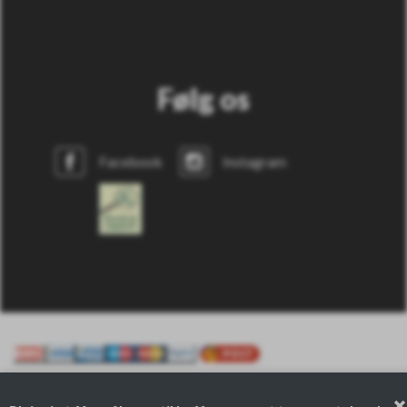
Følg os
Facebook
Instagram