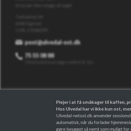
til ost der ikke smager af noget
Tudvadvej 1A
6040 Egtved
CVR: 27008399
post@ulvedal-ost.dk
75 55 08 88
(Telefontid hverdage mellem 8-16)
Plejer i at få småkager til kaffen,
Hos Ulvedal har vi ikke kun ost, m
Ulvedal-netost.dk anvender sessionsbes
automatisk, når du forlader hjemmesi
gøre besøget så nemt som muligt for d