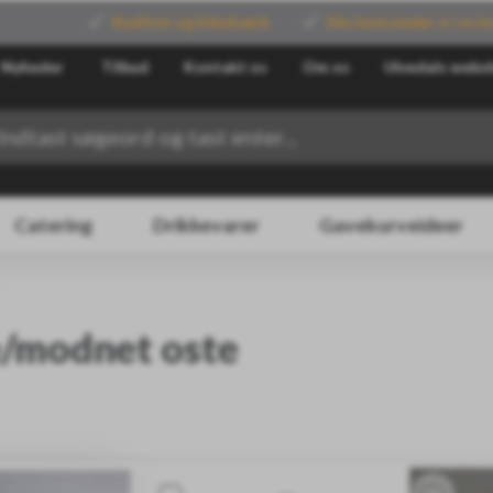
Kvalitet og håndværk
Din leverandør
af verde
Nyheder
Tilbud
Kontakt os
Om os
Ulvedals websh
Catering
Drikkevarer
Gavekurveideer
/modnet oste