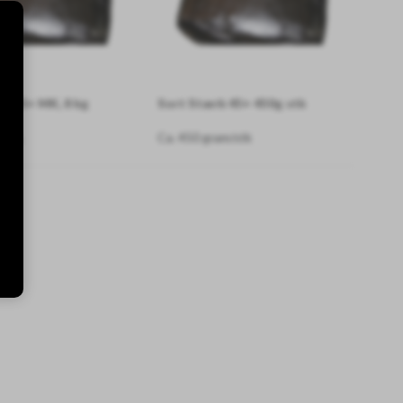
k 45+ MK, 8 kg
Sort Stærk 45+ 450g stk
r kg.
Ca. 450 gram/stk