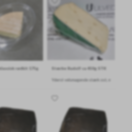
lassisk rødkit 175g
Stærke Rudolf ca 450g STK
Yderst velsmagende stærk ost, med god kon
NES VED PAKNING!