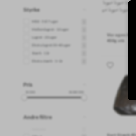
Styrke
Mild - 5 til 7 uger
1
Mellemlagret - 10 uger
1
Vor egen Stæ
Lagret - 20 uger
1
450g stk
Ekstra lagret 30-40 uger
1
Modnet ca 2 år
Stærk - 1 år
5
Ekstra stærk - 1< år
2
Pris
59
DKK
99,999
DKK
Andre filtre
Nyheder
0
Sort Stærk 45+