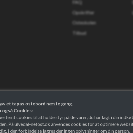
FAQ
Opskrifter
Osteskolen
Tilbud
 prøv et tapas ostebord næste gang.
en også Cookies:
temt cookies til at holde styr på de varer, du har lagt i din indkø
den. På ulvedal-netost.dk anvendes cookies for at optimere websit
ig. I den forbindelse lagres der ingen oplysninger om din person.