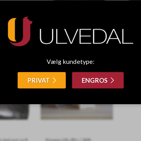
rke 45+ MK
Sort Stærk 45+ MK 450g STK
Sort Stær
Ca. 450 gram/stk
Prisen er p
Vælg kundetype:
PRIVAT
ENGROS
 hel ost ca 8
Stygge Ulv 45+ / 26%