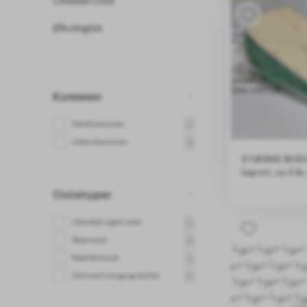
Økologisk
Kommen
Med kommen
3
Uden kommen
4
STÆRKE RUDO
lagret, ca 3 år
KG
Ostetyper
PRISEN ER PR
Ulvedals egne oste
2
Skæreost
6
Rødskimmel
1
Ost med smag og styrke
2