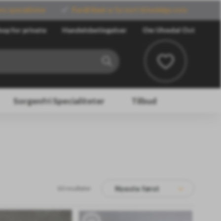
ns specialiteter
Fordi livet
er for kort til kedelige oste
op for private
Handelsbetingelser
Om Ulvedal Ost
Sorgenfri Specialiteter
Tilbud
10 resultater
Nyeste først