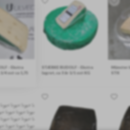
LF - Ekstra
STÆRKE RUDOLF - Ekstra
Münster k
, 1/4 ost ca 1,75
lagret, ca 3 år 1/1 ost KG
STK
PRISEN ER PR/KG, DEN ENDELIGE PRIS AFREG
/KG, DEN ENDELIGE PRIS AFREGNES VED PAKNING!
Ca. 175g