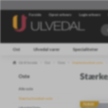
Forside
Opret erhverv
Login erhverv
Ost
Ulvedal varer
Specialiteter
Gå til forside
Ost
Oste
Stærke/modnet oste
Stærke
Oste
Alle oste
Stærke/modnet oste
Ulvedal Oste