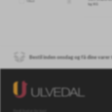
Tilbud
1
kg KG
Ca. 8000 gram
PRISEN ER PR
Bestil inden onsdag og få dine varer
Fordi livet er for kort