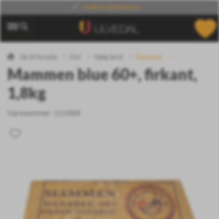
Din leverandør
af verdens specialiteter
Gå til forside
Ost
Vælg land
Danmark
Mammen blue 60+, firkant,
1,8kg
Varenummer:
111004