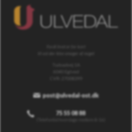
Fordi livet er for kort
til ost der ikke smager af noget
Tudvadvej 1A
6040 Egtved
CVR: 27008399
post@ulvedal-ost.dk
75 55 08 88
(Telefontid hverdage mellem 8-16)