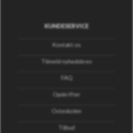
KUNDESERVICE
Kontakt os
Tilmeld nyhedsbrev
FAQ
Opskrifter
Osteskolen
Tilbud