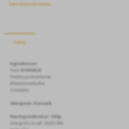
Læs mere om varen...
Fakta
Ingredienser:
Past.
KOMÆLK
Mælkesyrebakterier
Blåskimmelkultur
Osteløbe
Allergener: Komælk
Næringsindhold pr. 100g:
Energi (KJ/kcal): 1620/386