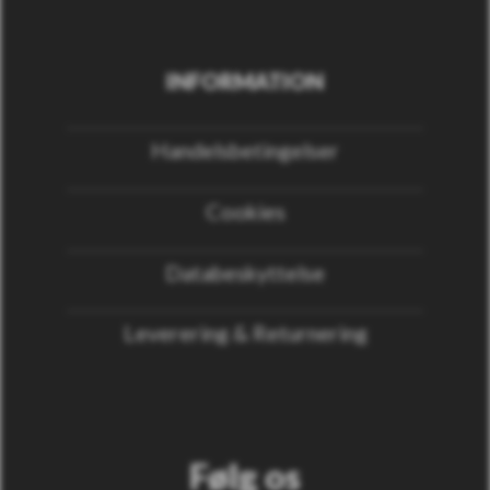
INFORMATION
Handelsbetingelser
Cookies
Databeskyttelse
Leverering & Returnering
Følg os