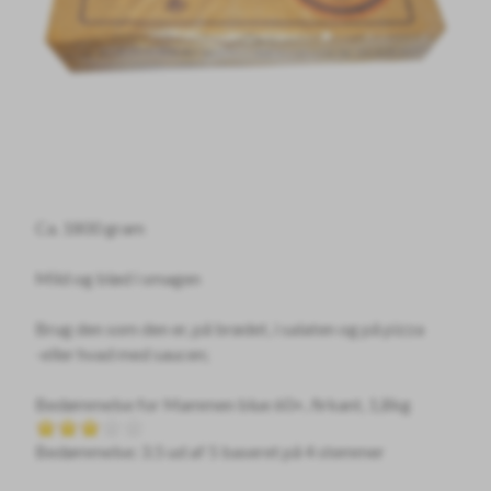
Ca. 1800 gram
Mild og blød i smagen
Brug den som den er, på brødet, i salaten og på pizza
-eller hvad med saucen;
Bedømmelse for
Mammen blue 60+, firkant, 1,8kg
Bedømmelse: 3.5 ud af 5 baseret på
4
stemmer