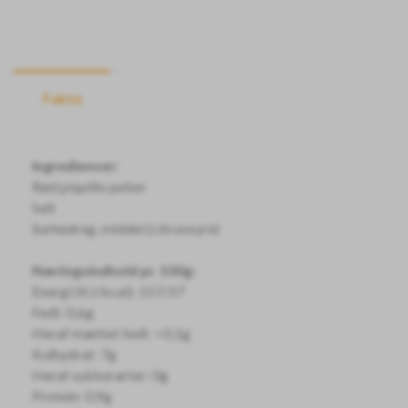
Fakta
Ingredienser:
Rød piquillo peber
Salt
Surhedreg. middel (citronsyre)
Næringsindhold pr. 100g:
Energi (KJ/kcal): 157/37
Fedt: 0,6g
Heraf mættet fedt: <0,1g
Kulhydrat: 7g
Heraf sukkerarter: 0g
Protein: 0,9g