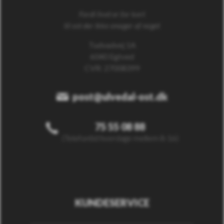
Fordi livet er for kort
til ost der ikke smager af noget
Tudvadvej 1A
6040 Egtved
CVR: 27008399
post@ulvedal-ost.dk
75 55 08 88
(Telefontid hverdage mellem 8-16)
KUNDESERVICE