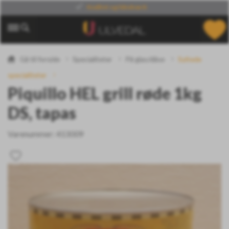
Din leverandør
af verdens specialiteter
Gå til forside
Specialiteter
På glas/dåse
Syltede
specialiteter
Piquillo HEL grill røde 1kg
DS, tapas
Varenummer:
413009