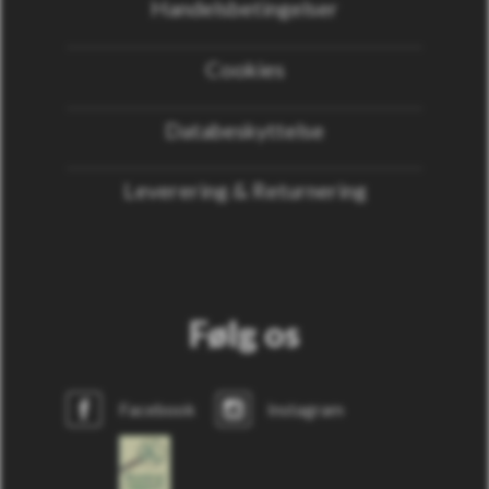
Handelsbetingelser
Cookies
Databeskyttelse
Leverering & Returnering
Følg os
Facebook
Instagram