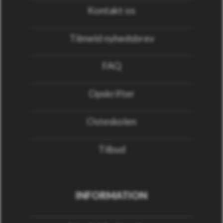
Kontakt os
Tilmeld nyhedsbrev
FAQ
Opskrifter
Osteskolen
Tilbud
INFORMATION