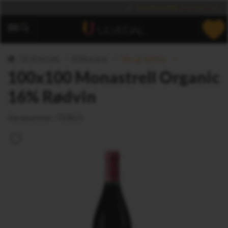
Din leverandør
af verdens specialiteter
Gå til forside
Drikkevarer
Vin og spiritus
100x100 Monastrell Organic
16% Rødvin
Varenummer:
733811