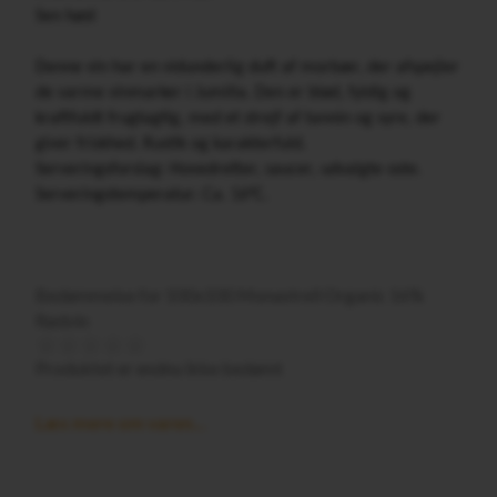
Sen høst
Denne vin har en vidunderlig duft af morbær, der afspejler
de varme vinmarker i Jumilla. Den er blød, fyldig og
kraftfuldt frugtagtig, med et strejf af tannin og syre, der
giver friskhed. Rustik og karakterfuld.
Serveringsforslag: Hovedretter, saucer, udvalgte oste.
Serveringstemperatur: Ca. 16°C.
Bedømmelse for
100x100 Monastrell Organic 16%
Rødvin
Produktet er endnu ikke bedømt
Læs mere om varen...