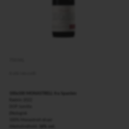
750 ML
6 stk i en colli
100x100 MONASTRELL fra Spanien
Rødvin 2022
DOP Jumilla
Økologisk
100% Monastrell-druer
Alkoholindhold:
16% vol.