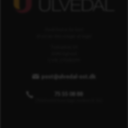
Fordi livet er for kort
til ost der ikke smager af noget
Tudvadvej 1A
6040 Egtved
CVR: 27008399
post@ulvedal-ost.dk
75 55 08 88
(Telefontid hverdage mellem 8-16)