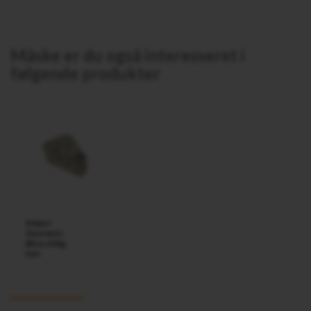
Måske er du også interesseret i
følgende produkter
Ulvedal
Røget
Gourmet
Blue 200g
50+