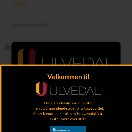
Fakta
Indeholder sulfitter
Andre kunder købte også
Velkommen til
Vælg kundetype:
PRIVAT
Hos os finder du ikke kun oste,
men også spændende tilbehør til tapasbordet.
For at kunne handle alkohol hos Ulvedal Ost,
6eren
Vesterhavsost
Thybo 50+
Che
ENGROS
skal du være over 18 år.
10ugers 10+ /
48+ ca 200g
200g Øko
hvi
6% 590g STK
STK Øko
STK
180