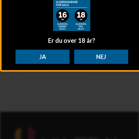
Er du over 18 år?
JA
NEJ
Bestil inden onsdag og få dine
varer til weekenden!