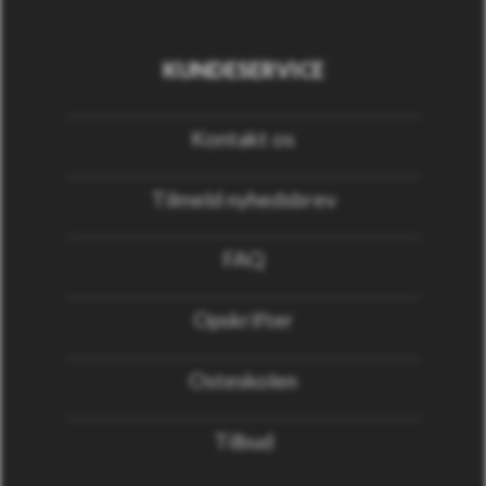
KUNDESERVICE
Kontakt os
Tilmeld nyhedsbrev
FAQ
Opskrifter
Osteskolen
Tilbud