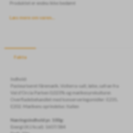
Produktet er endnu ikke bedømt
Læs mere om varen...
Fakta
Indhold:
Pasteuriseret fåremælk, Volterra-salt, løbe, safran fra
Val d'Orcia Parken 0,023% og mælkesyrekulturer.
Overfladebehandlet med konserveringsmidler: E235,
E202. Mælkens oprindelse: Italien
Næringsindhold pr. 100g:
Energi (KJ/kcal): 1607/384