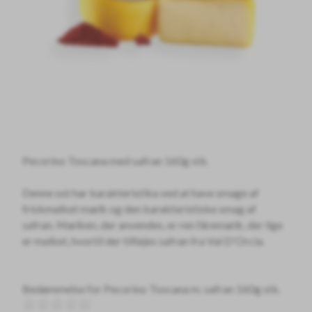
Pecorino Toscana med safran 160g stk.
Denne ost har karakteristika ved at have smage af
friskmalket mælk og den karakteristiske smag af
safran. Mælken, der anvendes, er ren fåremælk, der lige
er malket, hvortil der tilføjes safran fra Val D'Orcia.
Bedømmelse for
Pecorino Toscana m. safran 160g stk.