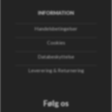
INFORMATION
Handelsbetingelser
Cookies
Databeskyttelse
Leverering & Returnering
Følg os