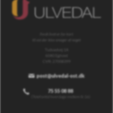
Fordi livet er for kort
til ost der ikke smager af noget
Tudvadvej 1A
6040 Egtved
CVR: 27008399
post@ulvedal-ost.dk
75 55 08 88
(Telefontid hverdage mellem 8-16)