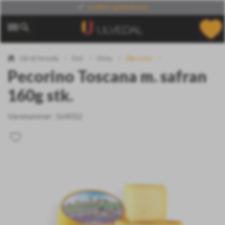
Din leverandør
af verdens specialiteter
Gå til forside
Ost
Oste
Alle oste
Pecorino Toscana m. safran
160g stk.
Varenummer:
164032