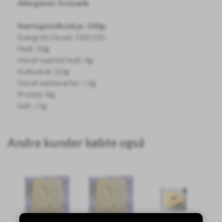
Allergener: Komælk
Næringsindhold pr. 100g:
Energi (KJ/kcal): 550/131
Fedt: 10g
Heraf mættet fedt: 4g
Kulhydrat: 2,0g
Heraf sukkerarter: <2g
Protein: 8g
Salt: <1g
Andre kunder købte også