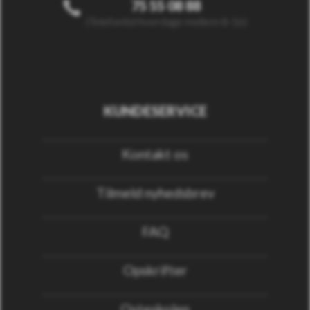
75 55 08 88
(Telefontid hverdage mellem 8-16)
KUNDESERVICE
Kontakt os
Tilmeld nyhedsbrev
FAQ
Opskrifter
Osteskolen