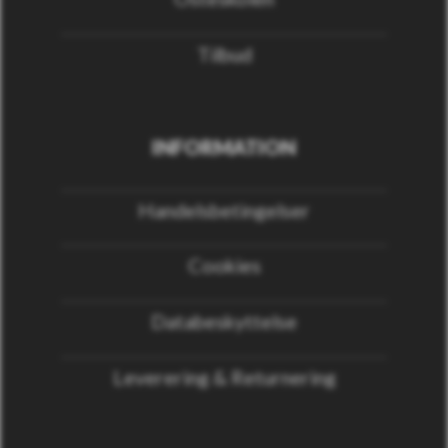
Tilbud
INFORMATION
Handelsbetingelser
Cookies
Databeskyttelse
Leverering & Returnering