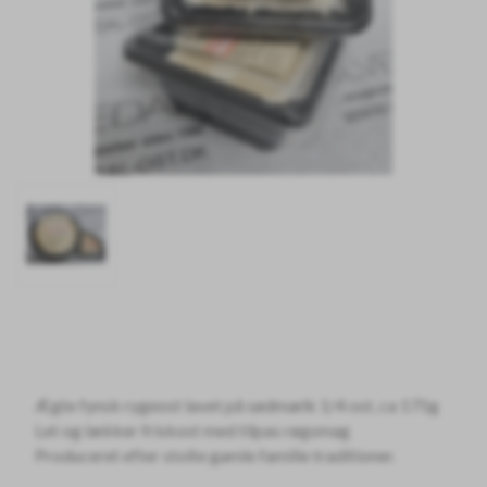
Ægte fynsk rygeost lavet på sødmælk 1/4 ost, ca 175g
Let og lækker friskost med tilpas røgsmag
Produceret efter stolte gamle familie traditioner.