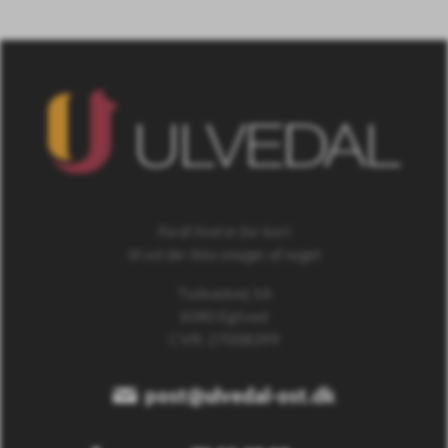
Fordi livet er for kort
til ost der ikke smager af noget
Tudvadvej 1A
6040 Egtved
CVR: 27008399
post@ulvedal-ost.dk