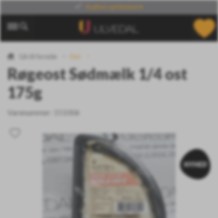
Din leverandør
af verdens specialiteter
Gå til forside
Ost
Røgeost Sødmælk 1/4 ost
175g
Varenummer:
151006