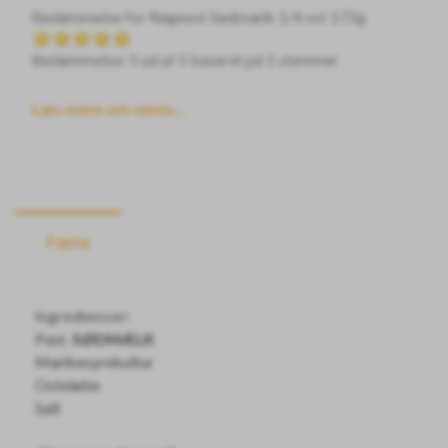
Bedømmelse for
Røgeost Sødmælk 1/4 ost 175g
Bedømmelse: 5 ud af 5 baseret på
1
stemmer
Læs mere om varen...
Fakta
Ingredienser:
Past.
SØDMÆLK
Mælkesyrekultur
Osteløbe
Salt