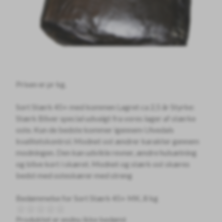
Prisen er pr kg.
Sort Stærk 45+ med kommen Lagret ca 2,5 år Styrke:
Stærk Bliver special udvalgt fra vores lager af stærke
oste. Kun de bedste kommer igennem Ulvedals
kvalitetskontrol. Modnet ost ændrer karakter gennem
modningen. Den kan udvikle revner, ændre hulsætning
og blive kort i skæret. Modnet og stærk ost skæres
bedst med osteskærer med streng
Bedømmelse for
Sort Stærk 45+ MK, 8 kg
Produktet er endnu ikke bedømt