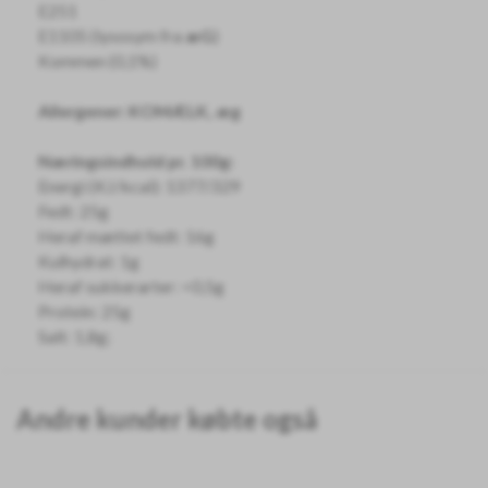
E251
E1105 (lysosym fra
æG
)
Kommen (0,1%)
Allergener: KOMÆLK, æg
Næringsindhold pr. 100g:
Energi (KJ/kcal): 1377/329
Fedt: 25g
Heraf mættet fedt: 16g
Kulhydrat: 1g
Heraf sukkerarter: <0,5g
Protein: 25g
Salt: 1,8g;
Andre kunder købte også