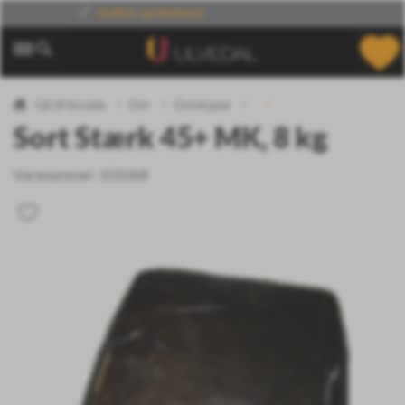
Din leverandør
af verdens specialiteter
Gå til forside
Ost
Ostetyper
Sort Stærk 45+ MK, 8 kg
Varenummer:
101068