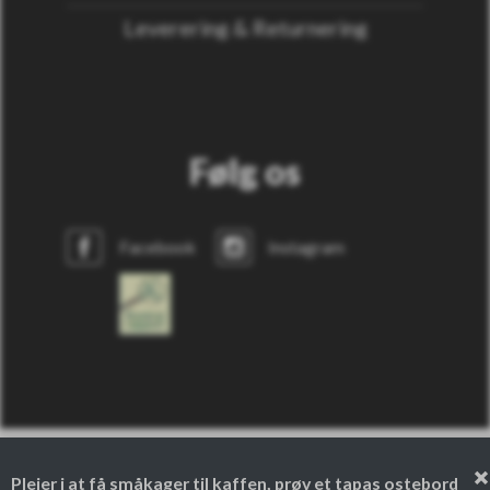
Leverering & Returnering
Følg os
Facebook
Instagram
Plejer i at få småkager til kaffen, prøv et tapas ostebord