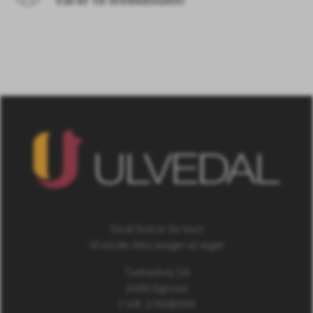
Fordi livet er for kort
til ost der ikke smager af noget
Tudvadvej 1A
6040 Egtved
CVR: 27008399