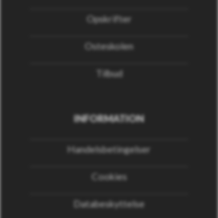
Opskrifter
Osteskolen
Tilbud
INFORMATION
Handelsbetingelser
Cookies
Databeskyttelse