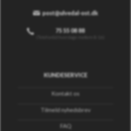
post@ulvedal-ost.dk
75 55 08 88
(Telefontid hverdage mellem 8-16)
KUNDESERVICE
Kontakt os
Tilmeld nyhedsbrev
FAQ