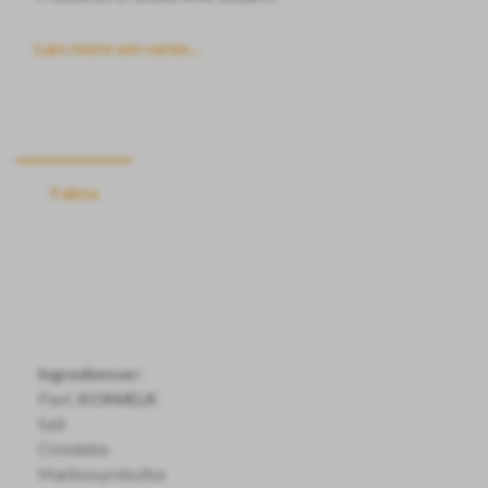
Læs mere om varen...
Fakta
Ingredienser:
Past.
KOMÆLK
Salt
Osteløbe
Mælkesyrekultur