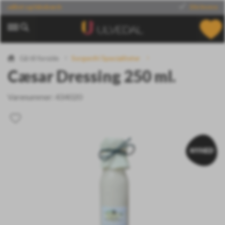
Din leverandør
af verdens specialiteter
Gå til forside
Sorgenfri Specialiteter
Cæsar Dressing 250 ml.
Varenummer:
434020