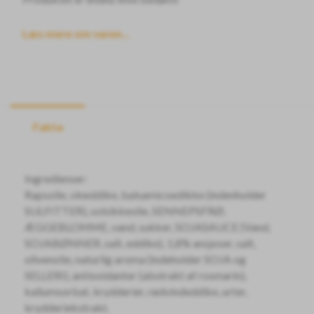
Læs mere om varen...
Fakta
Ingredienser:
Rapsolie, vineddike, balsamicoedikke (indenholder
SULFITTER), solsikkeolie, SENNEPSFRØ,
ÆGGEBLOMME, vand, sukker, SOJASAUCE (Vand,
SOJABØNNER, salt, eddike), 1,8% ansjoser, salt,
olivenolie, naturlig aroma (indeholder SOJA og
SELLERI), antioxidanter (abstrakt af rosmarin),
kaliumsorbat, krydderier, rødvindeddike, urter,
krydderiekstrakt.