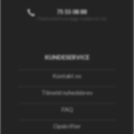
75 55 08 88
(Telefontid hverdage mellem 8-16)
KUNDESERVICE
Kontakt os
Tilmeld nyhedsbrev
FAQ
Opskrifter