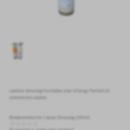
Lækker dressing fra Italien, klar til brug. Perfekt til
sommerens salater.
Bedømmelse for
Cæsar Dressing 250 ml.
Produktet er endnu ikke bedømt