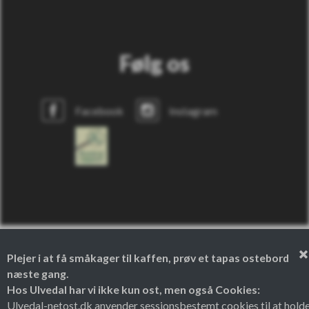
Følg os
Facebook
Instagram
Plejer i at få småkager til kaffen, prøv et tapas ostebord
næste gang.
Hos Ulvedal har vi ikke kun ost, men også Cookies:
Theme by
Ulvedal-netost.dk anvender sessionsbestemt cookies til at hold