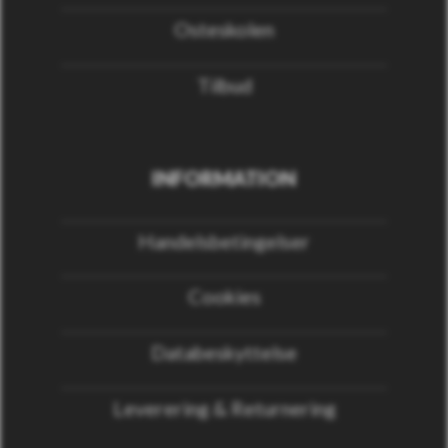
Osteskolen
Tilbud
INFORMATION
Handelsbetingelser
Cookies
Databeskyttelse
Leverering & Returnering