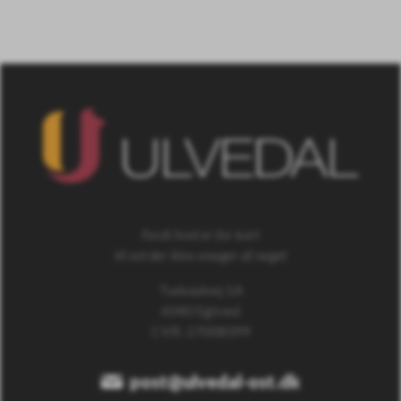
Fordi livet er for kort
til ost der ikke smager af noget
Tudvadvej 1A
6040 Egtved
CVR: 27008399
post@ulvedal-ost.dk