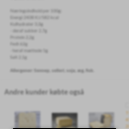
Næringsindhold per 100g:
Energi 2438 KJ/582 kcal
Kulhydrater 3,3g
- deraf sukker 2,7g
Protein 2,2g
Fedt 62g
- heraf mættede 5g
Salt 2,1g
Allergener: Sennep, selleri, soja, æg, fisk.
Andre kunder købte også