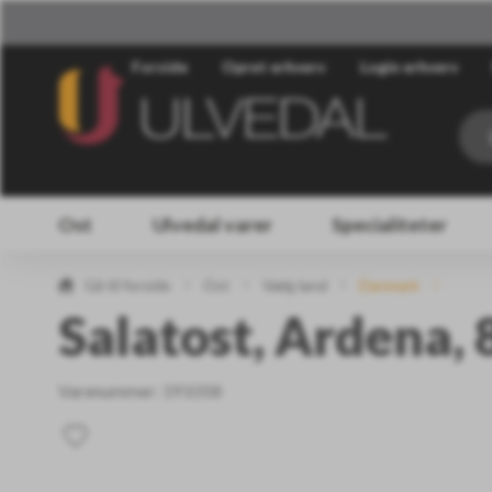
Forside
Opret erhverv
Login erhverv
Ost
Ulvedal varer
Specialiteter
Gå til forside
Ost
Vælg land
Danmark
Salatost, Ardena, 8
Varenummer:
191058