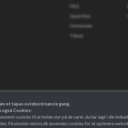
FAQ
Opskrifter
Osteskolen
Tilbud
 prøv et tapas ostebord næste gang.
en også Cookies:
temt cookies til at holde styr på de varer, du har lagt i din indkø
den. På ulvedal-netost.dk anvendes cookies for at optimere websit