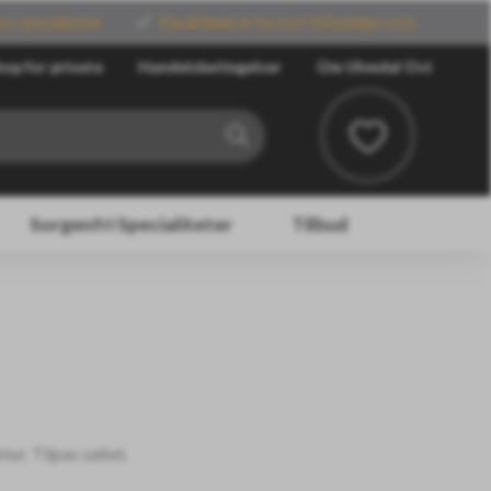
ns specialiteter
Fordi livet
er for kort til kedelige oste
op for private
Handelsbetingelser
Om Ulvedal Ost
Sorgenfri Specialiteter
Tilbud
ur. Tilpas saltet.