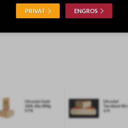
PRIVAT
ENGROS
Ulvedal Guld
Ulvedal
26% 20u 800g
Tørskind 45
STK
1/4