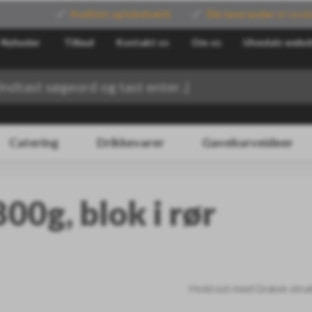
Kvalitet og håndværk
Din leverandør
af verde
Nyheder
Tilbud
Kontakt os
Om os
Ulvedals websh
Catering
Drikkevarer
Gavekurveideer
00g, blok i rør
Hvid ost med Græsk strukt