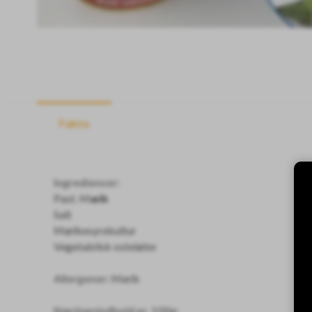
Fakta
Ingredienser:
Past. M
ælk
Salt
Mælkesyrekultur
Vegetabilsk osteløbe
Allergener: Mælk
Næringsindhold pr. 100g: