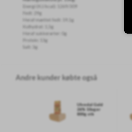
Energi (KJ/kcal): 1269/309
Fedt: 29g
Heraf mættet fedt: 19,1g
Kulhydrat: 1,5g
Heraf sukkerarter: 0g
Protein: 13g
Salt: 3g
Andre kunder købte også
Ulvedal Guld
26% 10uger
800g stk