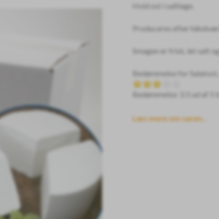
Hvid ost i saltlage.
Produceres efter håndvæ
Smagen er frisk, let salt og
Bedømmelse for
Salatost,
Bedømmelse: 3.5 ud af 5 
Læs mere om varen...