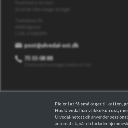
Fordi livet er for kort
til ost der ikke smager af noget
Tudvadvej 1A
6040 Egtved
CVR: 27008399
post@ulvedal-ost.dk
75 55 08 88
(Telefontid hverdage mellem 8-16)
Plejer i at få småkager til kaffen,
Hos Ulvedal har vi ikke kun ost, m
Ulvedal-netost.dk anvender sessionsbes
automatisk, når du forlader hjemmesi