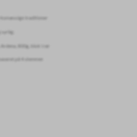
rksmæssige traditioner
 syrlig;
 Ardena, 800g, blok i rør
baseret på
4
stemmer