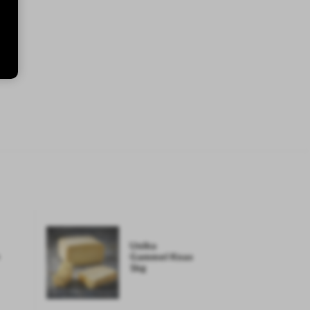
Unika
+
Gammel Knas
1kg