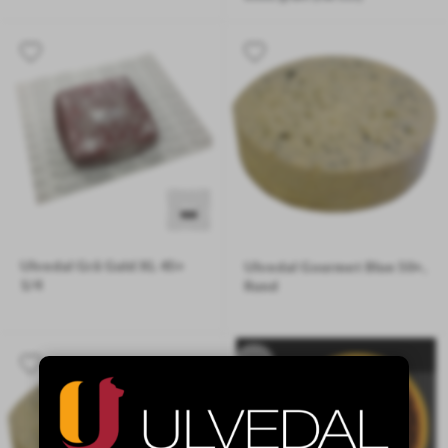
800 gram/stk
PRISEN ER PR/KG. DEN ENDEL
Ulvedal Grå Guld XL 45+
Ulvedal Gourmet Blue 50+,
1/4
Rund
Ca. 2000 gram / kvart ost
Ca.1500 gram