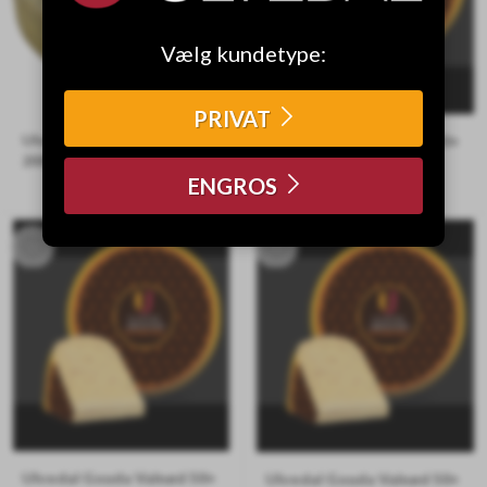
Vælg kundetype:
PRIVAT
Ulvedal Gourmet Blue
Ulvedal Gouda Valnød 50+
200g STK
1/1 - ca. 4,5 kg
ENGROS
Ca. 200 gram
Ulvedals egen Gouda med valnød
Ulvedal Gouda Valnød 50+
Ulvedal Gouda Valnød 50+