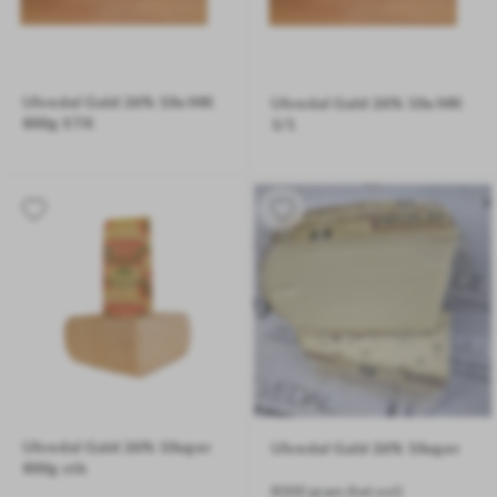
Ulvedal Guld 26% 10u MK
Ulvedal Guld 26% 10u MK
800g STK
1/1
ca. 800 gram/stk
Ca. 8000 gram
Ulvedal Guld 26% 10uger
Ulvedal Guld 26% 10uger
800g stk
8000 gram (hel ost)