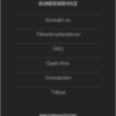
KUNDESERVICE
Kontakt os
Tilmeld nyhedsbrev
FAQ
Opskrifter
Osteskolen
Tilbud