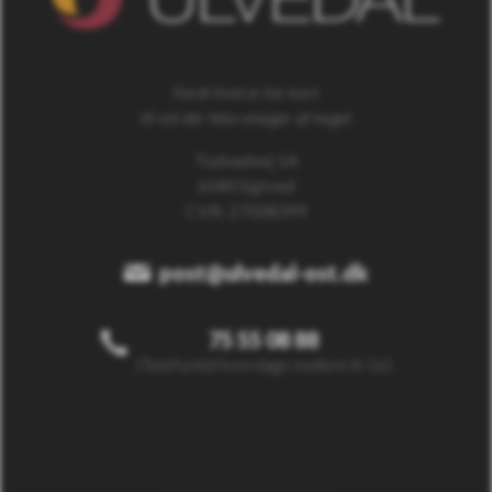
Fordi livet er for kort
til ost der ikke smager af noget
Tudvadvej 1A
6040 Egtved
CVR: 27008399
post@ulvedal-ost.dk
75 55 08 88
(Telefontid hverdage mellem 8-16)