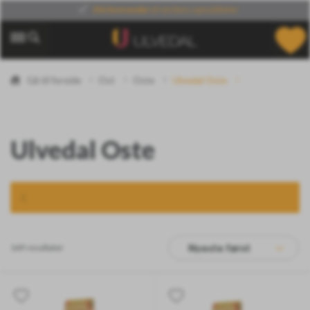
Din leverandør
af verdens specialiteter
Gå til forside
Ost
Oste
Ulvedal Oste
Ulvedal Oste
169 resultater
Nyeste først