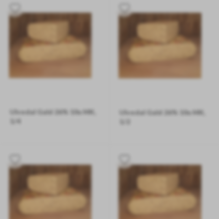
Ulvedal Guld 26% 10u MK,
Ulvedal Guld 26% 10u MK,
1/4
1/2
Ca. 2000 gram
Ca. 4250 gram