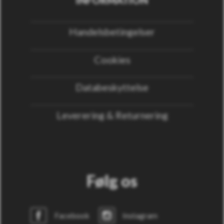
INFORMATION
Handelsbetingelser
Cookies
Databeskyttelse
Leverering & Returnering
Følg os
Facebook
Instagram