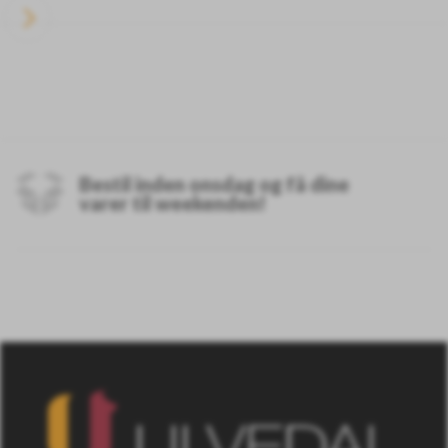
Bestil inden onsdag og få dine
varer til weekenden!