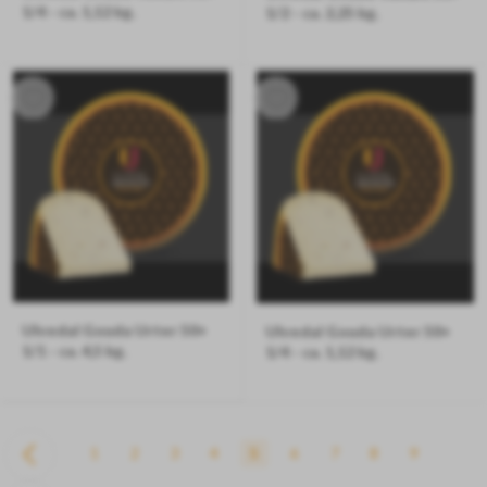
1/4 - ca. 1,12 kg.
1/2 - ca. 2,25 kg.
Ulvedals egen Gouda med valnød
Ulvedals egen Gouda med valnød
Ulvedal Gouda Urter 50+
Ulvedal Gouda Urter 50+
1/1 - ca. 4,5 kg.
1/4 - ca. 1,12 kg.
Ulvedals egen Gouda med urter
Ulvedals egen Gouda med urter
1
2
3
4
5
6
7
8
9