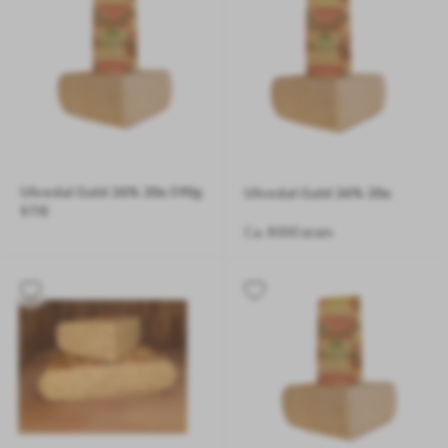
Ulvedal Guld 26% 20u 590g
Ulvedal Guld 26% 20u
STK
Ca. 8000 gram
Ca. 590 gram/stk