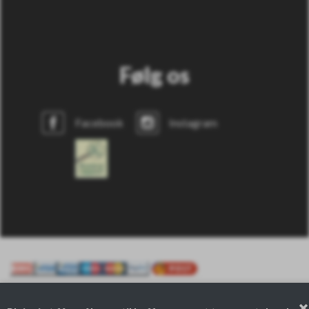
Følg os
Facebook
Instagram